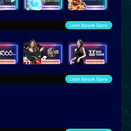
Lebih Banyak Game
Lebih Banyak Game