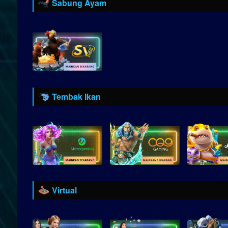
Sabung Ayam
Tembak Ikan
Virtual