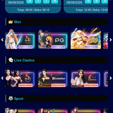
9
1
7
4
5
9
5
08/08/2026
08/08/2026
Tutup: 09:00 | Buka: 09:15
Tutup: 12:45 | Buka: 13:00
Slot
Live Casino
Sport