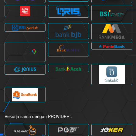
Bekerja sama dengan PROVIDER :